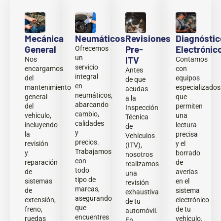
Mecánica
Neumáticos
Revisiones
Diagnóstic
General
Pre-
Electrónic
Ofrecemos
un
ITV
Nos
Contamos
servicio
encargamos
con
Antes
integral
del
equipos
de que
en
mantenimiento
especializados
acudas
neumáticos,
general
que
a la
abarcando
del
permiten
Inspección
cambio,
vehículo,
una
Técnica
calidades
incluyendo
lectura
de
y
la
precisa
Vehículos
precios.
revisión
y el
(ITV),
Trabajamos
y
borrado
nosotros
con
reparación
de
realizamos
todo
de
averías
una
tipo de
sistemas
en el
revisión
marcas,
de
sistema
exhaustiva
asegurando
extensión,
electrónico
de tu
que
freno,
de tu
automóvil.
encuentres
ruedas
vehículo.
En